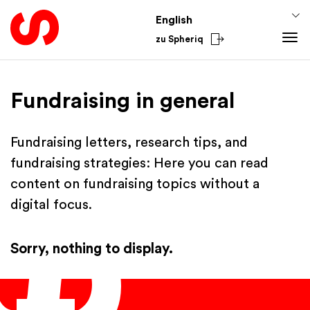
English
zu Spheriq
Tools
Fundraising in general
Spheriq
Knowledge
Directory
Fundraising Tips
From the Sector
Fundraising letters, research tips, and
Grant Management
Funding Knowledge
National
fundraising strategies: Here you can read
Research
Finances
International
content on fundraising topics without a
Fundraising Tools
Academy
digital focus.
Networks
Spheriq AI
Sorry, nothing to display.