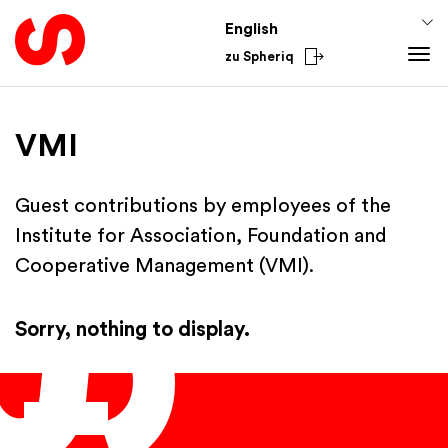
English
zu Spheriq
Tools
VMI
Spheriq
Knowledge
Directory
Fundraising Tips
From the Sector
Guest contributions by employees of the
Grant Management
Funding Knowledge
National
Institute for Association, Foundation and
Research
Finances
International
Cooperative Management (VMI).
Fundraising Tools
Academy
Networks
Sorry, nothing to display.
Spheriq AI
English