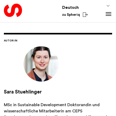
Deutsch
zu Spheriq
Tools
Spheriq
Wissen
AUTOR:IN
Verzeichnis
Fundraising-Tipps
Aus dem Sektor
Gesuchsmanagement
Förderwissen
National
Recherche
Finanzen
International
Spenden-Tools
Academy
Netzwerke
Spheriq AI
Sara Stuehlinger
MSc in Sustainable Development Doktorandin und
wissenschaftliche Mitarbeiterin am CEPS