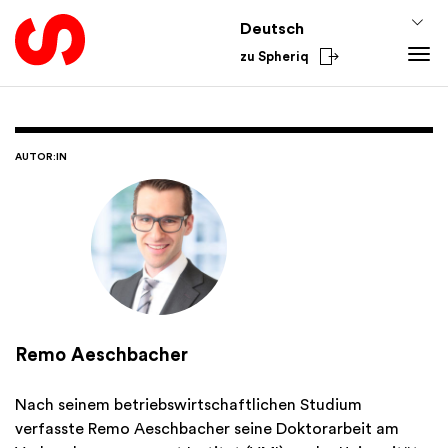
Deutsch
zu Spheriq
Tools
Spheriq
Wissen
AUTOR:IN
Verzeichnis
Fundraising-Tipps
Aus dem Sektor
Gesuchsmanagement
Förderwissen
National
Recherche
Finanzen
International
Spenden-Tools
Academy
Netzwerke
Spheriq AI
Remo Aeschbacher
Nach seinem betriebswirtschaftlichen Studium
verfasste Remo Aeschbacher seine Doktorarbeit am