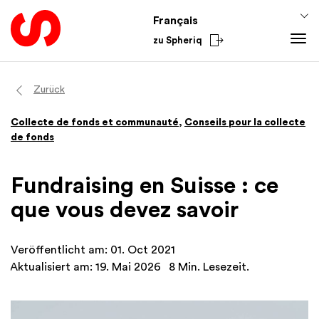
Français
zu Spheriq
Outils
Zurück
Spheriq
Connaissances
Collecte de fonds et communauté
,
Conseils pour la collecte
Répertoire
Conseils pour la collecte de fonds
Du secteur
de fonds
Gestion des demandes
Connaissances de promotion
National
Recherche
Finances
International
Fundraising en Suisse : ce
Outils de collecte de fonds
Academy
que vous devez savoir
Réseaux
Spheriq AI
Veröffentlicht am: 01. Oct 2021
Aktualisiert am: 19. Mai 2026
8 Min. Lesezeit.