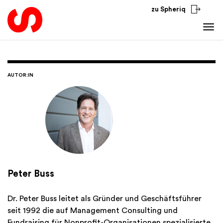
zu Spheriq
Tools
Spheriq
Wissen
AUTOR:IN
Verzeichnis
Fundraising-Tipps
Aus dem Sektor
Gesuchsmanagement
Förderwissen
National
Recherche
Finanzen
International
Spenden-Tools
Academy
Netzwerke
Spheriq AI
Peter Buss
Dr. Peter Buss leitet als Gründer und Geschäftsführer
seit 1992 die auf Management Consulting und
Fundraising für Nonprofit-Organisationen spezialisierte