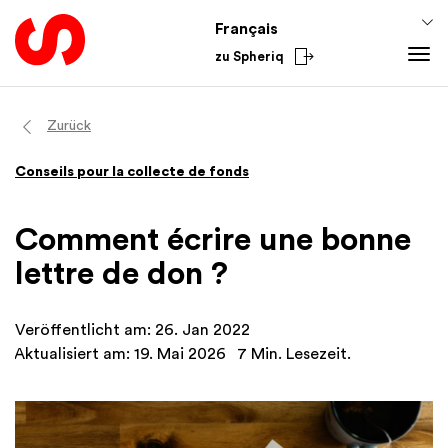
Français
zu Spheriq
Outils
Zurück
Spheriq
Connaissances
Conseils pour la collecte de fonds
Répertoire
Conseils pour la collecte de fonds
Du secteur
Gestion des demandes
Connaissances de promotion
National
Comment écrire une bonne
Recherche
Finances
International
lettre de don ?
Outils de collecte de fonds
Academy
Réseaux
Veröffentlicht am: 26. Jan 2022
Spheriq AI
Aktualisiert am: 19. Mai 2026
7 Min. Lesezeit.