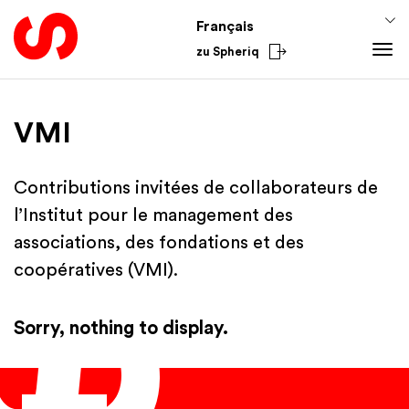
Français
zu Spheriq
Outils
VMI
Spheriq
Connaissances
Répertoire
Conseils pour la collecte de fonds
Du secteur
Contributions invitées de collaborateurs de
Gestion des demandes
Connaissances de promotion
National
l’Institut pour le management des
Recherche
Finances
International
associations, des fondations et des
Outils de collecte de fonds
Academy
coopératives (VMI).
Réseaux
Spheriq AI
Sorry, nothing to display.