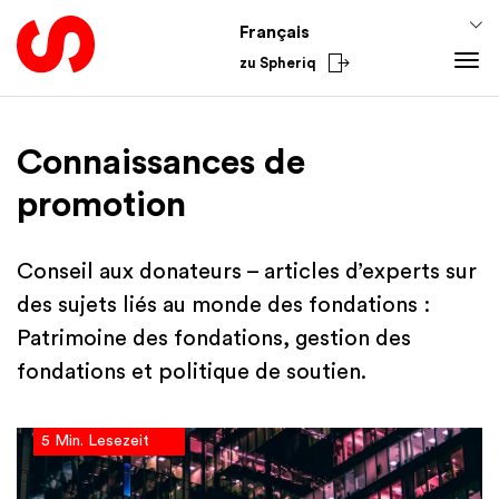
Français
zu Spheriq
Outils
Connaissances de
Spheriq
Connaissances
promotion
Répertoire
Conseils pour la collecte de fonds
Gestion des demandes
Connaissances de promotion
Conseil aux donateurs – articles d’experts sur
Recherche
Finances
des sujets liés au monde des fondations :
Outils de collecte de fonds
Academy
Patrimoine des fondations, gestion des
Réseaux
Du secteur
fondations et politique de soutien.
Spheriq AI
National
International
5 Min. Lesezeit