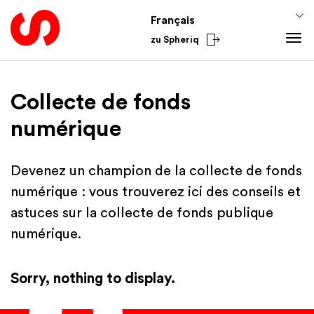
Français
zu Spheriq
Outils
Collecte de fonds
Spheriq
Connaissances
numérique
Répertoire
Conseils pour la collecte de fonds
Du secteur
Gestion des demandes
Connaissances de promotion
National
Devenez un champion de la collecte de fonds
Recherche
Finances
International
numérique : vous trouverez ici des conseils et
Outils de collecte de fonds
Academy
astuces sur la collecte de fonds publique
Réseaux
numérique.
Spheriq AI
Sorry, nothing to display.