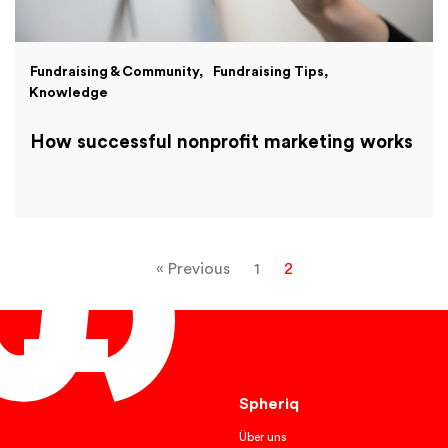
Fundraising & Community
Fundraising Tips
Knowledge
How successful nonprofit marketing works
« Previous
1
2
English
Spheriq
Über uns