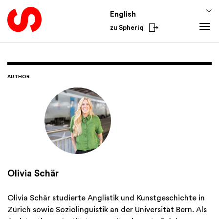
English
zu Spheriq
Tools
Spheriq
Knowledge
AUTHOR
Directory
Fundraising Tips
From the Sector
Grant Management
Funding Knowledge
National
Research
Finances
International
Fundraising Tools
Academy
Networks
Spheriq AI
Olivia Schär
Olivia Schär studierte Anglistik und Kunstgeschichte in
Zürich sowie Soziolinguistik an der Universität Bern. Als