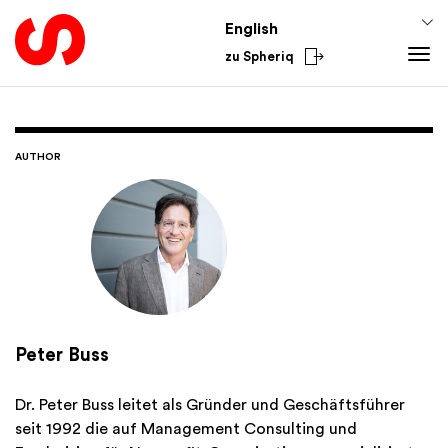
English
zu Spheriq
Tools
Spheriq
Knowledge
AUTHOR
Directory
Fundraising Tips
From the Sector
Grant Management
Funding Knowledge
National
Research
Finances
International
Fundraising Tools
Academy
Networks
Spheriq AI
Peter Buss
Dr. Peter Buss leitet als Gründer und Geschäftsführer
seit 1992 die auf Management Consulting und