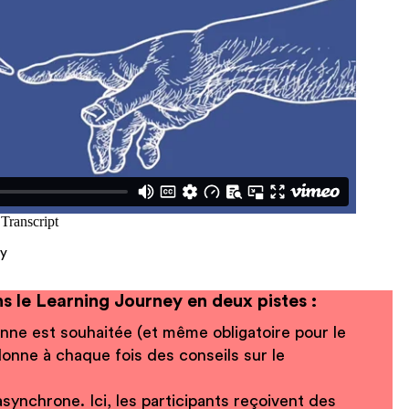
ey
s le Learning Journey en deux pistes :
onne est souhaitée (et même obligatoire pour le
 donne à chaque fois des conseils sur le
asynchrone. Ici, les participants reçoivent des