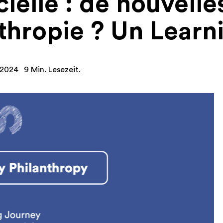
icielle : de nouvell
nthropie ? Un Learn
n 2024
9 Min. Lesezeit.