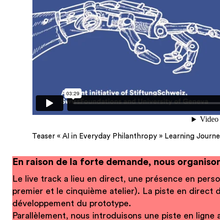
Teaser « AI in Everyday Philanthropy » Learning Journ
En raison de la forte demande, nous organison
Le live track a lieu en direct, une présence en pers
premier et le cinquième atelier). La piste en direct
développement du prototype.
Parallèlement, nous introduisons une piste en ligne 