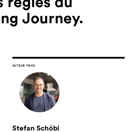
es règles du
ing Journey.
AUTEUR·TRICE
Stefan Schöbi