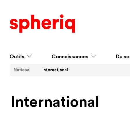
Outils
Connaissances
Du se
National
International
International