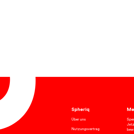
Spheriq
Me
Über uns
Spe
Jetz
Nutzungsvertrag
bewi