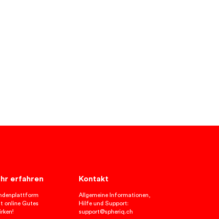
hr erfahren
Kontakt
ndenplattform
Allgemeine Informationen,
t online Gutes
Hilfe und Support:
rken!
support@spheriq.ch