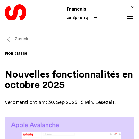
Français
zu Spheriq
Outils
Zurück
Spheriq
Connaissances
Non classé
Répertoire
Conseils pour la collecte de fonds
Du secteur
Gestion des demandes
Connaissances de promotion
National
Nouvelles fonctionnalités en
Recherche
Finances
International
octobre 2025
Outils de collecte de fonds
Academy
Réseaux
Veröffentlicht am: 30. Sep 2025
5 Min. Lesezeit.
Spheriq AI