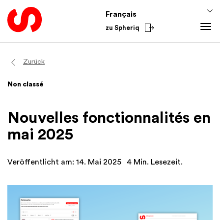
Français
zu Spheriq
Outils
Zurück
Spheriq
Connaissances
Non classé
Répertoire
Conseils pour la collecte de fonds
Du secteur
Gestion des demandes
Connaissances de promotion
National
Nouvelles fonctionnalités en
Recherche
Finances
International
mai 2025
Outils de collecte de fonds
Academy
Réseaux
Veröffentlicht am: 14. Mai 2025
4 Min. Lesezeit.
Spheriq AI