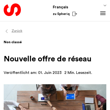
Français
zu Spheriq
Outils
Zurück
Spheriq
Connaissances
Non classé
Répertoire
Conseils pour la collecte de fonds
Du secteur
Gestion des demandes
Connaissances de promotion
National
Nouvelle offre de réseau
Recherche
Finances
International
Outils de collecte de fonds
Academy
Veröffentlicht am: 01. Juin 2023
2 Min. Lesezeit.
Réseaux
Spheriq AI