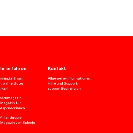
hr erfahren
Kontakt
ndenplattform
Allgemeine Informationen,
t online Gutes
Hilfe und Support:
rken!
support@spheriq.ch
ndenmagazin
 Magazin für
atspender:innen
hilanthropist
 Magazin von Spheriq