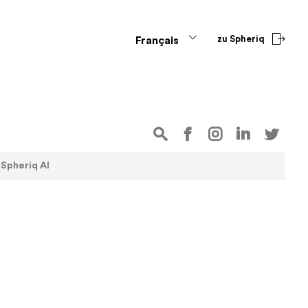
zu Spheriq
Français
Spheriq AI