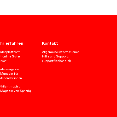
hr erfahren
Kontakt
ndenplattform
Allgemeine Informationen,
t online Gutes
Hilfe und Support:
rken!
support@spheriq.ch
ndenmagazin
 Magazin für
atspender:innen
hilanthropist
 Magazin von Spheriq