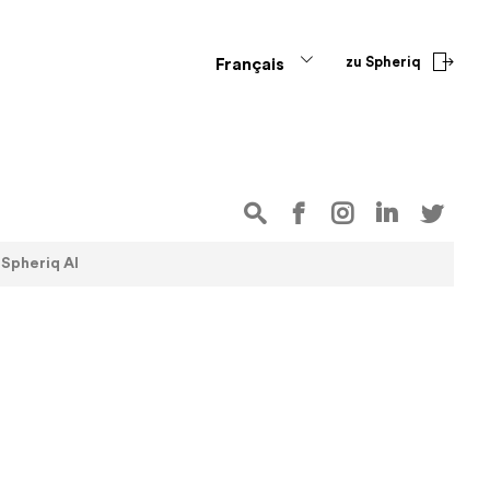
zu Spheriq
Français
Spheriq AI