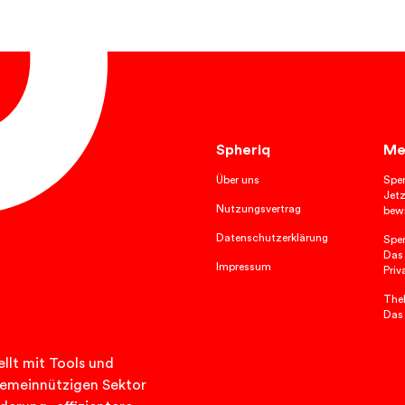
Spheriq
Me
Über uns
Spe
Jetz
Nutzungsvertrag
bewi
Datenschutzerklärung
Spe
Das
Impressum
Priv
TheP
Das
llt mit Tools und
n gemeinnützigen Sektor