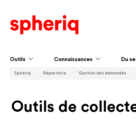
Outils
Connaissances
Du se
Spheriq
Répertoire
Gestion des demandes
Outils de collect